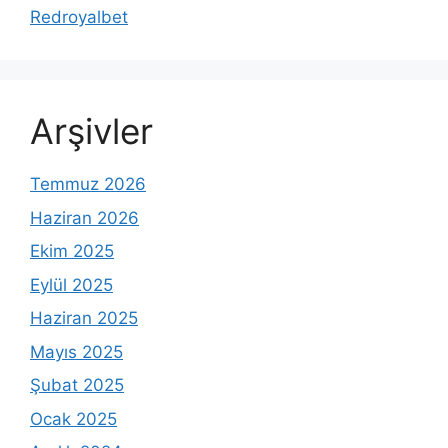
Redroyalbet
Arşivler
Temmuz 2026
Haziran 2026
Ekim 2025
Eylül 2025
Haziran 2025
Mayıs 2025
Şubat 2025
Ocak 2025