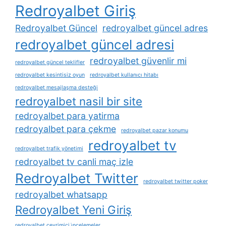
Redroyalbet Giriş
Redroyalbet Güncel
redroyalbet güncel adres
redroyalbet güncel adresi
redroyalbet güvenlir mi
redroyalbet güncel teklifler
redroyalbet kesintisiz oyun
redroyalbet kullanıcı hitabı
redroyalbet mesajlaşma desteği
redroyalbet nasil bir site
redroyalbet para yatirma
redroyalbet para çekme
redroyalbet pazar konumu
redroyalbet tv
redroyalbet trafik yönetimi
redroyalbet tv canli maç izle
Redroyalbet Twitter
redroyalbet twitter poker
redroyalbet whatsapp
Redroyalbet Yeni Giriş
redroyalbet çevrimiçi i̇ncelemeler