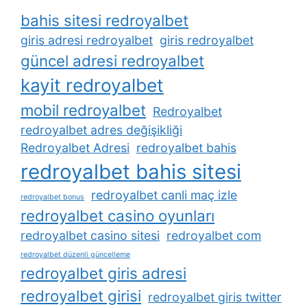
bahis sitesi redroyalbet
giris adresi redroyalbet
giris redroyalbet
güncel adresi redroyalbet
kayit redroyalbet
mobil redroyalbet
Redroyalbet
redroyalbet adres değişikliği
Redroyalbet Adresi
redroyalbet bahis
redroyalbet bahis sitesi
redroyalbet canli maç izle
redroyalbet bonus
redroyalbet casino oyunları
redroyalbet casino sitesi
redroyalbet com
redroyalbet düzenli güncelleme
redroyalbet giris adresi
redroyalbet girisi
redroyalbet giris twitter