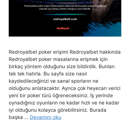
Redroyalbet poker erişimi Redroyalbet hakkında
Redroyalbet poker masalarına erişmek için
birkaç yöntem olduğunu size bildirdik. Bunları
tek tek hatırla. Bu sayfa size nasıl
kaydedileceğinizi ve sanal sporların ne
olduğunu anlatacaktır. Ayrıca çok heyecan verici
yeni bir poker türü öğreneceksiniz. İş yerinde
oynadığınız oyunların ne kadar hızlı ve ne kadar
iyi olduğunu kolayca görebilirsiniz. Burada
başka …
Devamını oku