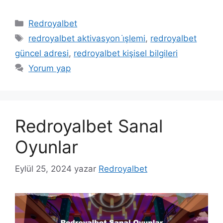
Kategoriler
Redroyalbet
Etiketler
redroyalbet aktivasyon i̇şlemi
,
redroyalbet
güncel adresi
,
redroyalbet kişisel bilgileri
Yorum yap
Redroyalbet Sanal
Oyunlar
Eylül 25, 2024
yazar
Redroyalbet