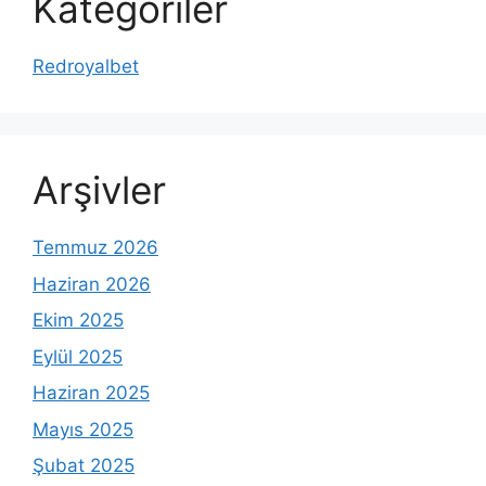
Kategoriler
Redroyalbet
Arşivler
Temmuz 2026
Haziran 2026
Ekim 2025
Eylül 2025
Haziran 2025
Mayıs 2025
Şubat 2025