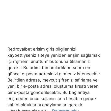
Redroyalbet erişim giriş bilgilerinizi
kaybettiyseniz siteye yeniden erişim sağlamak
için ‘şifremi unuttum’ butonuna tıklamanız
gerekir. Bu adımı tamamladıktan sonra en
güncel e-posta adresinizi girmeniz istenecektir.
Belirtilen adrese, mevcut şifrenizi sıfırlama ve
yeni bir e-posta adresi oluşturma fırsatı veren
bir e-posta gönderilecektir. Bu bağlantıya
erişmeden önce kullanıcıların hesabın gerçek
sahibi olduklarını onaylamaları gerekir.