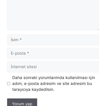
İsim
E-
posta
İnternet
sitesi
Daha sonraki yorumlarımda kullanılması için
adım, e-posta adresim ve site adresim bu
tarayıcıya kaydedilsin.