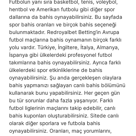
Futbolun yanı sıra basketbol, tenis, voleybol,
hentbol ve Amerikan futbolu gibi diğer spor
dallarına da bahis oynayabilirsiniz. Bu sayfada
spor bahis oranları ve birçok bahis seçeneği
bulunmaktadır. Redroyalbet Betting’in Avrupa
futbol maçlarına bahis oynamanın birçok farklı
yolu vardır. Türkiye, İngiltere, İtalya, Almanya,
İspanya gibi ülkelerdeki profesyonel futbol
takımlarına bahis oynayabilirsiniz. Ayrıca farklı
ülkelerdeki spor etkinliklerine de bahis
oynayabilirsiniz. Şu anda gerçekleşen olaylara
bahis yapmanızı sağlayan canlı bahis bölümünü
kullanarak bunu yapabilirsiniz. Her geçen gün
bu tür sorunlar daha fazla yaşanıyor. Farklı
futbol liglerinin maçlarını takip edebilir, canlı
bahis kuponları oluşturabilirsiniz. Sitede canlı
olarak diğer sporlara ve futbola bahis
oynayabilirsiniz. Oranları, maç yorumlarını,