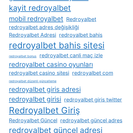
kayit redroyalbet
mobil redroyalbet
Redroyalbet
redroyalbet adres değişikliği
Redroyalbet Adresi
redroyalbet bahis
redroyalbet bahis sitesi
redroyalbet canli maç izle
redroyalbet bonus
redroyalbet casino oyunları
redroyalbet casino sitesi
redroyalbet com
redroyalbet düzenli güncelleme
redroyalbet giris adresi
redroyalbet girisi
redroyalbet giris twitter
Redroyalbet Giriş
Redroyalbet Güncel
redroyalbet güncel adres
redroyalbet güncel adresi