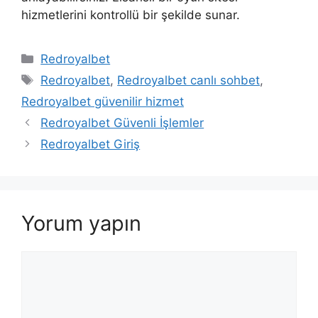
hizmetlerini kontrollü bir şekilde sunar.
Kategoriler
Redroyalbet
Etiketler
Redroyalbet
,
Redroyalbet canlı sohbet
,
Redroyalbet güvenilir hizmet
Redroyalbet Güvenli İşlemler
Redroyalbet Giriş
Yorum yapın
Yorum