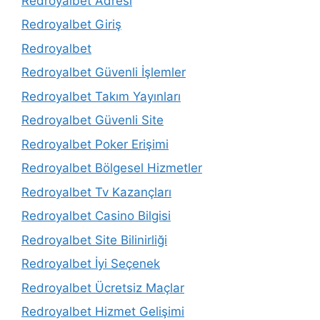
Redroyalbet Adresi
Redroyalbet Giriş
Redroyalbet
Redroyalbet Güvenli İşlemler
Redroyalbet Takım Yayınları
Redroyalbet Güvenli Site
Redroyalbet Poker Erişimi
Redroyalbet Bölgesel Hizmetler
Redroyalbet Tv Kazançları
Redroyalbet Casino Bilgisi
Redroyalbet Site Bilinirliği
Redroyalbet İyi Seçenek
Redroyalbet Ücretsiz Maçlar
Redroyalbet Hizmet Gelişimi