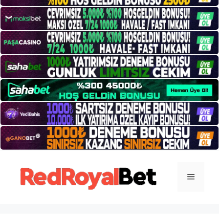
İçeriğe
atla
Menü