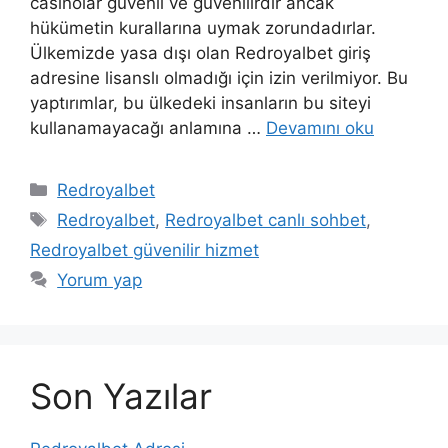
casinolar güvenli ve güvenilirdir ancak
hükümetin kurallarına uymak zorundadırlar.
Ülkemizde yasa dışı olan Redroyalbet giriş
adresine lisanslı olmadığı için izin verilmiyor. Bu
yaptırımlar, bu ülkedeki insanların bu siteyi
kullanamayacağı anlamına …
Devamını oku
Kategoriler
Redroyalbet
Etiketler
Redroyalbet
,
Redroyalbet canlı sohbet
,
Redroyalbet güvenilir hizmet
Yorum yap
Son Yazılar