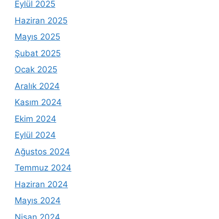
Eylül 2025
Haziran 2025
Mayıs 2025
Şubat 2025
Ocak 2025
Aralık 2024
Kasım 2024
Ekim 2024
Eylül 2024
Ağustos 2024
Temmuz 2024
Haziran 2024
Mayıs 2024
Nisan 2024