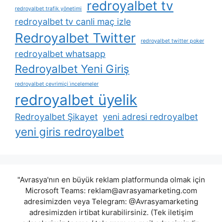
redroyalbet tv
redroyalbet trafik yönetimi
redroyalbet tv canli maç izle
Redroyalbet Twitter
redroyalbet twitter poker
redroyalbet whatsapp
Redroyalbet Yeni Giriş
redroyalbet çevrimiçi i̇ncelemeler
redroyalbet üyelik
Redroyalbet Şikayet
yeni adresi redroyalbet
yeni giris redroyalbet
"Avrasya'nın en büyük reklam platformunda olmak için
Microsoft Teams:
reklam@avrasyamarketing.com
adresimizden veya Telegram: @Avrasyamarketing
adresimizden irtibat kurabilirsiniz. (Tek iletişim