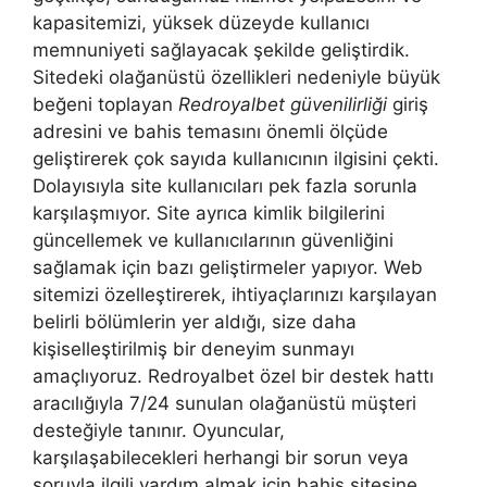
kapasitemizi, yüksek düzeyde kullanıcı
memnuniyeti sağlayacak şekilde geliştirdik.
Sitedeki olağanüstü özellikleri nedeniyle büyük
beğeni toplayan
Redroyalbet güvenilirliği
giriş
adresini ve bahis temasını önemli ölçüde
geliştirerek çok sayıda kullanıcının ilgisini çekti.
Dolayısıyla site kullanıcıları pek fazla sorunla
karşılaşmıyor. Site ayrıca kimlik bilgilerini
güncellemek ve kullanıcılarının güvenliğini
sağlamak için bazı geliştirmeler yapıyor. Web
sitemizi özelleştirerek, ihtiyaçlarınızı karşılayan
belirli bölümlerin yer aldığı, size daha
kişiselleştirilmiş bir deneyim sunmayı
amaçlıyoruz. Redroyalbet özel bir destek hattı
aracılığıyla 7/24 sunulan olağanüstü müşteri
desteğiyle tanınır. Oyuncular,
karşılaşabilecekleri herhangi bir sorun veya
soruyla ilgili yardım almak için bahis sitesine