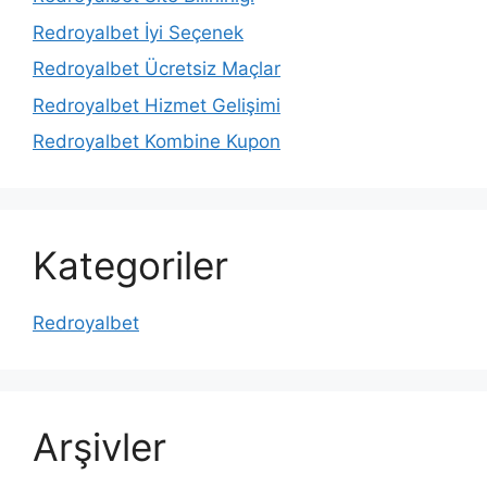
Redroyalbet İyi Seçenek
Redroyalbet Ücretsiz Maçlar
Redroyalbet Hizmet Gelişimi
Redroyalbet Kombine Kupon
Kategoriler
Redroyalbet
Arşivler