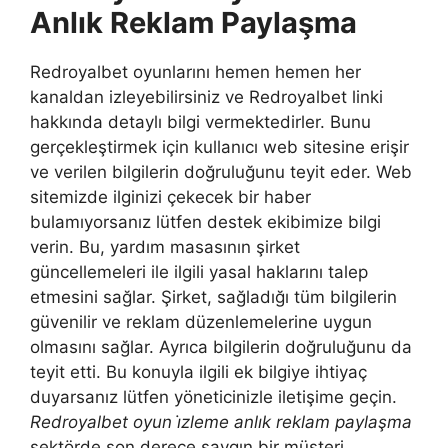
Anlık Reklam Paylaşma
Redroyalbet oyunlarını hemen hemen her
kanaldan izleyebilirsiniz ve Redroyalbet linki
hakkında detaylı bilgi vermektedirler. Bunu
gerçekleştirmek için kullanıcı web sitesine erişir
ve verilen bilgilerin doğruluğunu teyit eder. Web
sitemizde ilginizi çekecek bir haber
bulamıyorsanız lütfen destek ekibimize bilgi
verin. Bu, yardım masasının şirket
güncellemeleri ile ilgili yasal haklarını talep
etmesini sağlar. Şirket, sağladığı tüm bilgilerin
güvenilir ve reklam düzenlemelerine uygun
olmasını sağlar. Ayrıca bilgilerin doğruluğunu da
teyit etti. Bu konuyla ilgili ek bilgiye ihtiyaç
duyarsanız lütfen yöneticinizle iletişime geçin.
Redroyalbet oyun i̇zleme anlık reklam paylaşma
sektörde son derece saygın bir müşteri