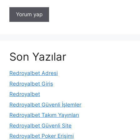
Son Yazılar
Redroyalbet Adresi
Redroyalbet Giriş
Redroyalbet
Redroyalbet Güvenli İşlemler
Redroyalbet Takım Yayınları
Redroyalbet Güvenli Site
Redroyalbet Poker Erişimi