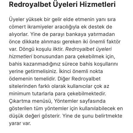
Redroyalbet Üyeleri Hizmetleri
Üyeler yüksek bir gelir elde etmenin yanı sıra
cömert ikramiyeler aracılığıyla ek destek de
alıyorlar. Yine de parayı bankaya yatırmadan
önce dikkate alınması gereken iki önemli faktör
var. Döngü koşulu ilktir.
Redroyalbet üyeleri
hizmetleri
bonusundan para çekebilmek için,
bahis kazanmadığınız sürece bahis koşullarını
yerine getirmelisiniz. İkinci önemli nokta
ödemenin temelidir. Diğer Redroyalbet
sitelerinden farklı olarak kullanıcılar çok az
minimum tutarlarla para çekebilmektedir.
Çıkartma menüsü, Yöntemler sayfasında
gösterilen tüm yöntemler için kullanılabilecek en
düşük değeri gösterir. Yine de şunu belirtmekte
yarar var.