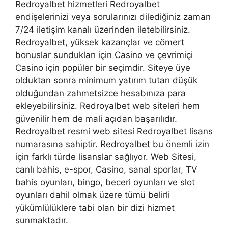
Redroyalbet hizmetleri Redroyalbet
endişelerinizi veya sorularınızı dilediğiniz zaman
7/24 iletişim kanalı üzerinden iletebilirsiniz.
Redroyalbet, yüksek kazançlar ve cömert
bonuslar sundukları için Casino ve çevrimiçi
Casino için popüler bir seçimdir. Siteye üye
olduktan sonra minimum yatırım tutarı düşük
olduğundan zahmetsizce hesabınıza para
ekleyebilirsiniz. Redroyalbet web siteleri hem
güvenilir hem de mali açıdan başarılıdır.
Redroyalbet resmi web sitesi Redroyalbet lisans
numarasına sahiptir. Redroyalbet bu önemli izin
için farklı türde lisanslar sağlıyor. Web Sitesi,
canlı bahis, e-spor, Casino, sanal sporlar, TV
bahis oyunları, bingo, beceri oyunları ve slot
oyunları dahil olmak üzere tümü belirli
yükümlülüklere tabi olan bir dizi hizmet
sunmaktadır.