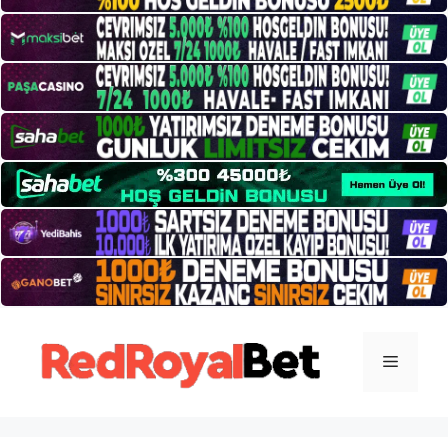
İçeriğe
atla
Menü