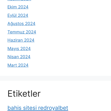
Ekim 2024
Eylül 2024
Ağustos 2024
Temmuz 2024
Haziran 2024
Mayıs 2024
Nisan 2024
Mart 2024
Etiketler
bahis sitesi redroyalbet