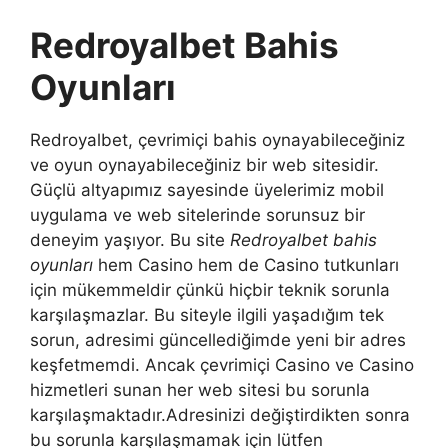
Redroyalbet Bahis
Oyunları
Redroyalbet, çevrimiçi bahis oynayabileceğiniz
ve oyun oynayabileceğiniz bir web sitesidir.
Güçlü altyapımız sayesinde üyelerimiz mobil
uygulama ve web sitelerinde sorunsuz bir
deneyim yaşıyor. Bu site
Redroyalbet bahis
oyunları
hem Casino hem de Casino tutkunları
için mükemmeldir çünkü hiçbir teknik sorunla
karşılaşmazlar. Bu siteyle ilgili yaşadığım tek
sorun, adresimi güncellediğimde yeni bir adres
keşfetmemdi. Ancak çevrimiçi Casino ve Casino
hizmetleri sunan her web sitesi bu sorunla
karşılaşmaktadır.Adresinizi değiştirdikten sonra
bu sorunla karşılaşmamak için lütfen