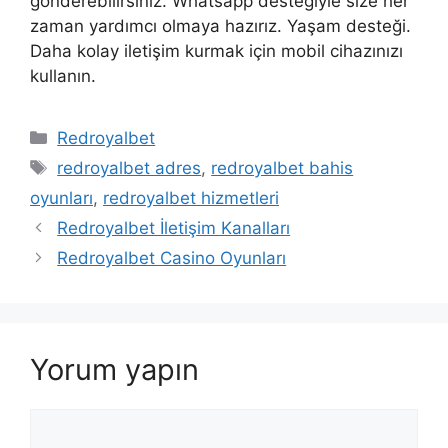
gönderebilirsiniz. Whatsapp desteğiyle size her
zaman yardımcı olmaya hazırız. Yaşam desteği.
Daha kolay iletişim kurmak için mobil cihazınızı
kullanın.
Kategoriler
Redroyalbet
Etiketler
redroyalbet adres
,
redroyalbet bahis
oyunları
,
redroyalbet hizmetleri
Redroyalbet İletişim Kanalları
Redroyalbet Casino Oyunları
Yorum yapın
Yorum