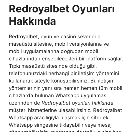
Redroyalbet Oyunları
Hakkında
Redroyalbet, oyun ve casino severlerin
masaüstü sitesine, mobil versiyonlarına ve
mobil uygulamalarına doğrudan mobil
cihazlarından erişebilecekleri bir platform sağlar.
Tıpkı masaüstü sitesinde olduğu gibi,
telefonunuzdaki herhangi bir iletişim yöntemini
kullanarak siteyle konuşabilirsiniz. Bu iletişim
yöntemlerinin yanı sıra hemen hemen tüm mobil
cihazlarda bulunan Whatsapp uygulaması
üzerinden de
Redroyalbet oyunları hakkında
müşteri hizmetlerine ulaşabilirsiniz. Redroyalbet
Whatsapp aracılığıyla ulaşmak için sitedeki
Whatsapp simgesine tıklayabilir veya mesaj