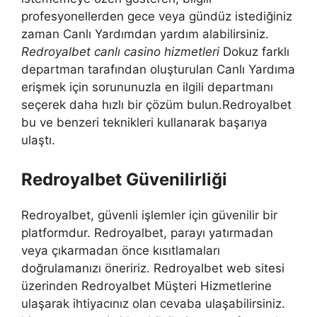
profesyonellerden gece veya gündüz istediğiniz
zaman Canlı Yardımdan yardım alabilirsiniz.
Redroyalbet canlı casino hizmetleri
Dokuz farklı
departman tarafından oluşturulan Canlı Yardıma
erişmek için sorununuzla en ilgili departmanı
seçerek daha hızlı bir çözüm bulun.Redroyalbet
bu ve benzeri teknikleri kullanarak başarıya
ulaştı.
Redroyalbet Güvenilirliği
Redroyalbet, güvenli işlemler için güvenilir bir
platformdur. Redroyalbet, parayı yatırmadan
veya çıkarmadan önce kısıtlamaları
doğrulamanızı öneririz. Redroyalbet web sitesi
üzerinden Redroyalbet Müşteri Hizmetlerine
ulaşarak ihtiyacınız olan cevaba ulaşabilirsiniz.