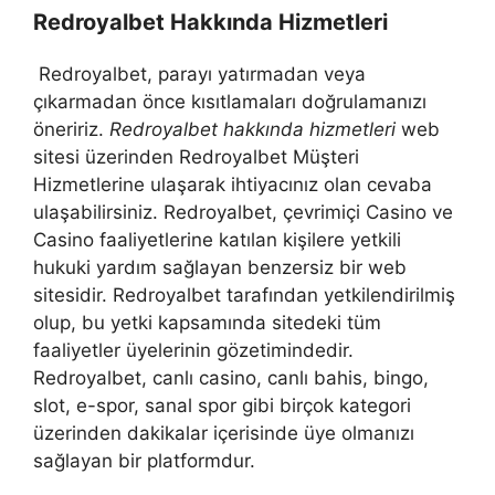
Redroyalbet Hakkında Hizmetleri
Redroyalbet, parayı yatırmadan veya
çıkarmadan önce kısıtlamaları doğrulamanızı
öneririz.
Redroyalbet hakkında hizmetleri
web
sitesi üzerinden Redroyalbet Müşteri
Hizmetlerine ulaşarak ihtiyacınız olan cevaba
ulaşabilirsiniz. Redroyalbet, çevrimiçi Casino ve
Casino faaliyetlerine katılan kişilere yetkili
hukuki yardım sağlayan benzersiz bir web
sitesidir. Redroyalbet tarafından yetkilendirilmiş
olup, bu yetki kapsamında sitedeki tüm
faaliyetler üyelerinin gözetimindedir.
Redroyalbet, canlı casino, canlı bahis, bingo,
slot, e-spor, sanal spor gibi birçok kategori
üzerinden dakikalar içerisinde üye olmanızı
sağlayan bir platformdur.