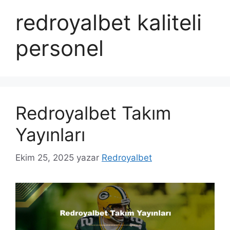
redroyalbet kaliteli
personel
Redroyalbet Takım
Yayınları
Ekim 25, 2025
yazar
Redroyalbet