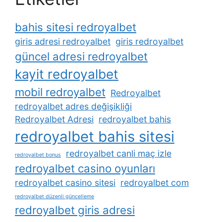
bahis sitesi redroyalbet
giris adresi redroyalbet
giris redroyalbet
güncel adresi redroyalbet
kayit redroyalbet
mobil redroyalbet
Redroyalbet
redroyalbet adres değişikliği
Redroyalbet Adresi
redroyalbet bahis
redroyalbet bahis sitesi
redroyalbet canli maç izle
redroyalbet bonus
redroyalbet casino oyunları
redroyalbet casino sitesi
redroyalbet com
redroyalbet düzenli güncelleme
redroyalbet giris adresi