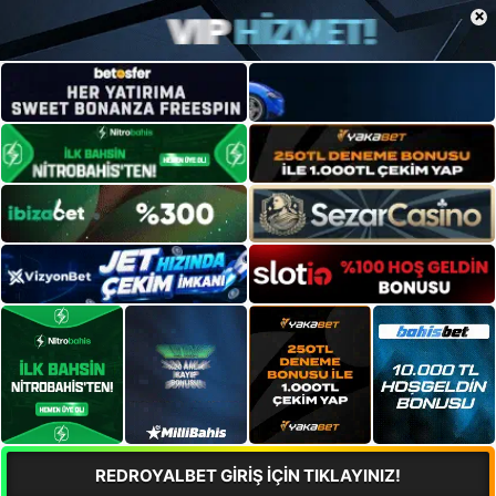
×
REDROYALBET GİRİŞ İÇİN TIKLAYINIZ!