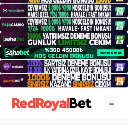
İçeriğe
atla
Menü