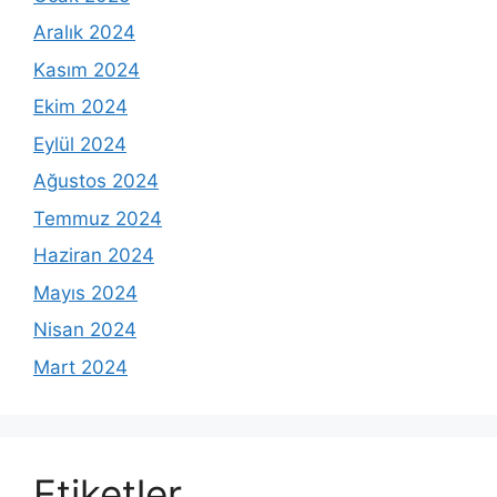
Aralık 2024
Kasım 2024
Ekim 2024
Eylül 2024
Ağustos 2024
Temmuz 2024
Haziran 2024
Mayıs 2024
Nisan 2024
Mart 2024
Etiketler