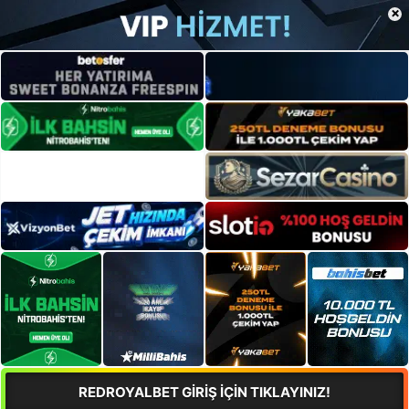
×
REDROYALBET GİRİŞ İÇİN TIKLAYINIZ!