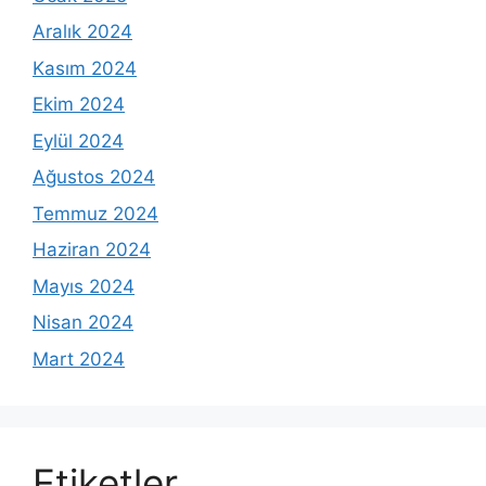
Aralık 2024
Kasım 2024
Ekim 2024
Eylül 2024
Ağustos 2024
Temmuz 2024
Haziran 2024
Mayıs 2024
Nisan 2024
Mart 2024
Etiketler