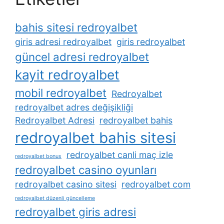
bahis sitesi redroyalbet
giris adresi redroyalbet
giris redroyalbet
güncel adresi redroyalbet
kayit redroyalbet
mobil redroyalbet
Redroyalbet
redroyalbet adres değişikliği
Redroyalbet Adresi
redroyalbet bahis
redroyalbet bahis sitesi
redroyalbet canli maç izle
redroyalbet bonus
redroyalbet casino oyunları
redroyalbet casino sitesi
redroyalbet com
redroyalbet düzenli güncelleme
redroyalbet giris adresi