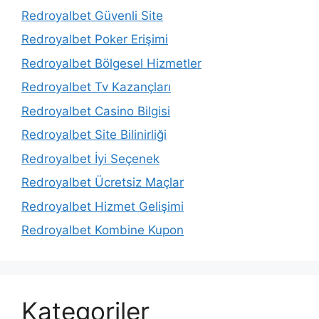
Redroyalbet Güvenli Site
Redroyalbet Poker Erişimi
Redroyalbet Bölgesel Hizmetler
Redroyalbet Tv Kazançları
Redroyalbet Casino Bilgisi
Redroyalbet Site Bilinirliği
Redroyalbet İyi Seçenek
Redroyalbet Ücretsiz Maçlar
Redroyalbet Hizmet Gelişimi
Redroyalbet Kombine Kupon
Kategoriler