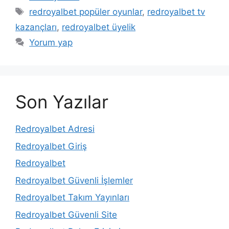
Etiketler
redroyalbet popüler oyunlar
,
redroyalbet tv
kazançları
,
redroyalbet üyelik
Yorum yap
Son Yazılar
Redroyalbet Adresi
Redroyalbet Giriş
Redroyalbet
Redroyalbet Güvenli İşlemler
Redroyalbet Takım Yayınları
Redroyalbet Güvenli Site