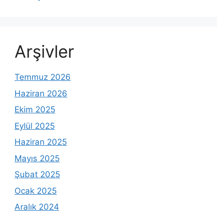
Arşivler
Temmuz 2026
Haziran 2026
Ekim 2025
Eylül 2025
Haziran 2025
Mayıs 2025
Şubat 2025
Ocak 2025
Aralık 2024