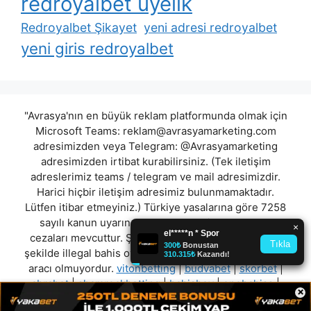
redroyalbet üyelik
Redroyalbet Şikayet
yeni adresi redroyalbet
yeni giris redroyalbet
"Avrasya'nın en büyük reklam platformunda olmak için
Microsoft Teams:
reklam@avrasyamarketing.com
adresimizden veya Telegram: @Avrasyamarketing
adresimizden irtibat kurabilirsiniz. (Tek iletişim
adreslerimiz teams / telegram ve mail adresimizdir.
Harici hiçbir iletişim adresimiz bulunmamaktadır.
Lütfen itibar etmeyiniz.) Türkiye yasalarına göre 7258
sayılı kanun uyarınca yasa dışı bahis oynamanın
cezaları mevcuttur. Şu an bulunduğunuz site hiç bir
şekilde illegal bahis oyunları oynatmıyor ve oynamaya
aracı olmuyordur.
vitonbetting
|
budvabet
|
skorbet
|
abrabet
|
shamrockbetting
|
bahisbey
|
enobahiss
|
×
betjet
"