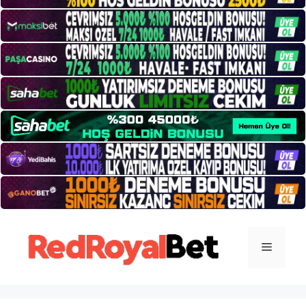
İçeriğe
atla
Menü