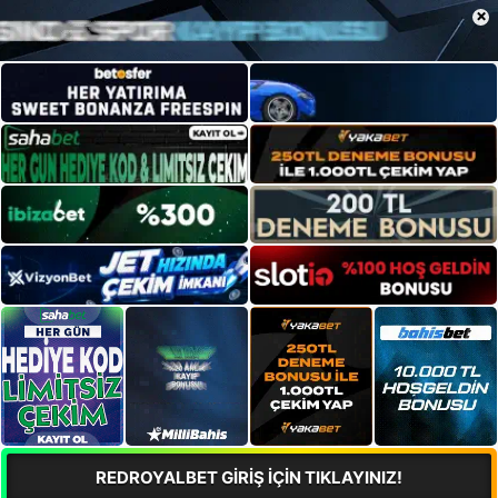
×
REDROYALBET GİRİŞ İÇİN TIKLAYINIZ!