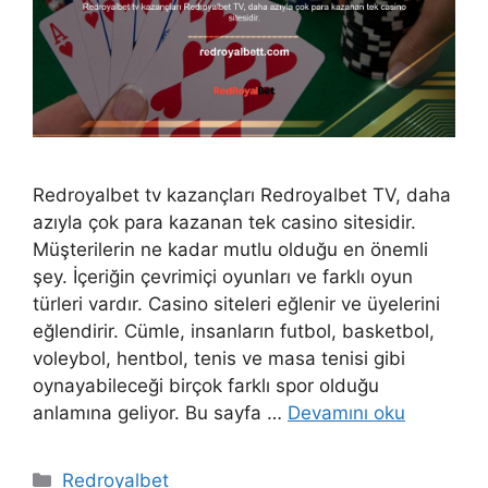
Redroyalbet tv kazançları Redroyalbet TV, daha
azıyla çok para kazanan tek casino sitesidir.
Müşterilerin ne kadar mutlu olduğu en önemli
şey. İçeriğin çevrimiçi oyunları ve farklı oyun
türleri vardır. Casino siteleri eğlenir ve üyelerini
eğlendirir. Cümle, insanların futbol, basketbol,
voleybol, hentbol, tenis ve masa tenisi gibi
oynayabileceği birçok farklı spor olduğu
anlamına geliyor. Bu sayfa …
Devamını oku
Kategoriler
Redroyalbet