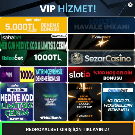
×
REDROYALBET GİRİŞ İÇİN TIKLAYINIZ!