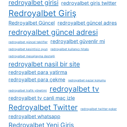
redroyalbet girisi
redroyalbet giris twitter
Redroyalbet Giriş
Redroyalbet Güncel
redroyalbet güncel adres
redroyalbet güncel adresi
redroyalbet güvenlir mi
redroyalbet güncel teklifler
redroyalbet kesintisiz oyun
redroyalbet kullanıcı hitabı
redroyalbet mesajlaşma desteği
redroyalbet nasil bir site
redroyalbet para yatirma
redroyalbet para çekme
redroyalbet pazar konumu
redroyalbet tv
redroyalbet trafik yönetimi
redroyalbet tv canli maç izle
Redroyalbet Twitter
redroyalbet twitter poker
redroyalbet whatsapp
Redroyalbet Yeni Giriş