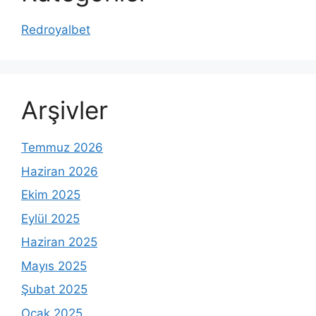
Redroyalbet
Arşivler
Temmuz 2026
Haziran 2026
Ekim 2025
Eylül 2025
Haziran 2025
Mayıs 2025
Şubat 2025
Ocak 2025