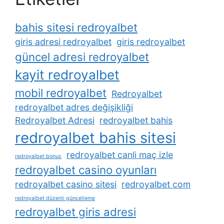
bahis sitesi redroyalbet
giris adresi redroyalbet
giris redroyalbet
güncel adresi redroyalbet
kayit redroyalbet
mobil redroyalbet
Redroyalbet
redroyalbet adres değişikliği
Redroyalbet Adresi
redroyalbet bahis
redroyalbet bahis sitesi
redroyalbet canli maç izle
redroyalbet bonus
redroyalbet casino oyunları
redroyalbet casino sitesi
redroyalbet com
redroyalbet düzenli güncelleme
redroyalbet giris adresi