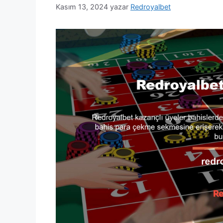
Kasım 13, 2024
yazar
Redroyalbet